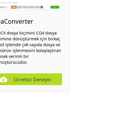
eaConverter
CX dosya biçimini CG4 dosya
çimine dönüştürmek için birkaç
sit işlemde çok sayıda dosya ve
asörün işlenmesini kolaylaştıran
ksek verimli bir
nüştürücüdür.
Ücretsiz Deneyin