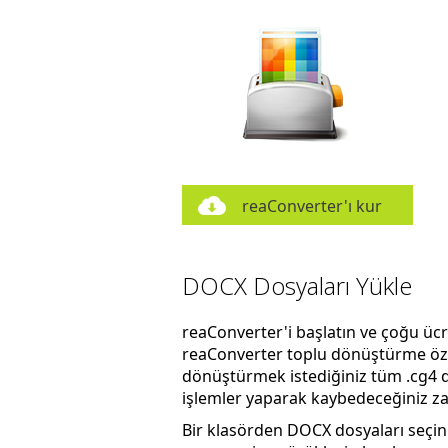
reaConverter'ı kur
DOCX Dosyaları Yükle
reaConverter'i başlatın ve çoğu üc
reaConverter toplu dönüştürme özel
dönüştürmek istediğiniz tüm .cg4 d
işlemler yaparak kaybedeceğiniz zam
Bir klasörden DOCX dosyaları seçi