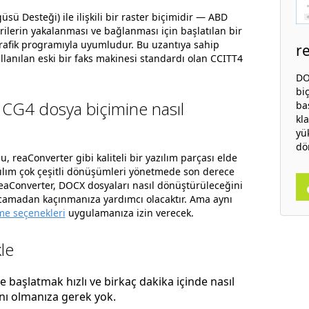
ü Desteği) ile ilişkili bir raster biçimidir — ABD
ilerin yakalanması ve bağlanması için başlatılan bir
 grafik programıyla uyumludur. Bu uzantıya sahip
r
llanılan eski bir faks makinesi standardı olan CCITT4
.
DO
bi
 CG4 dosya biçimine nasıl
ba
kl
yü
dö
lu, reaConverter gibi kaliteli bir yazılım parçası elde
zılım çok çeşitli dönüşümleri yönetmede son derece
 reaConverter, DOCX dosyaları nasıl dönüştürüleceğini
rcamadan kaçınmanıza yardımcı olacaktır. Ama aynı
e seçenekleri
uygulamanıza izin verecek.
le
başlatmak hızlı ve birkaç dakika içinde nasıl
anı olmanıza gerek yok.