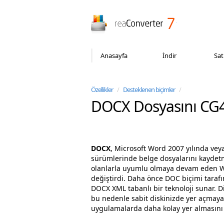
reaConverter
Anasayfa
İndir
Sat
Özellikler
/
Desteklenen biçimler
/
DOCX Dosyasını CG
DOCX
, Microsoft Word 2007 yılında vey
sürümlerinde belge dosyalarını kaydetme
olanlarla uyumlu olmaya devam eden Wor
değiştirdi. Daha önce DOC biçimi tarafı
DOCX XML tabanlı bir teknoloji sunar. Diğ
bu nedenle sabit diskinizde yer açmaya y
uygulamalarda daha kolay yer almasını 