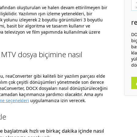
afından oluşturulan ve halen devam ettirilmeyen bir
işkilidir. Yazılımın ışın izleme yetenekleri, bir
ık yolunu izleyerek 2 boyutlu görüntüleri 3 boyutlu
r
i, basit bir algoritma ve tasarım kullanır ve
ya televizyon ve film yapımında kullanılmak üzere
DO
bi
ba
 MTV dosya biçimine nasıl
kl
yü
dö
lu, reaConverter gibi kaliteli bir yazılım parçası elde
zılım çok çeşitli dönüşümleri yönetmede son derece
 reaConverter, DOCX dosyaları nasıl dönüştürüleceğini
rcamadan kaçınmanıza yardımcı olacaktır. Ama aynı
e seçenekleri
uygulamanıza izin verecek.
le
başlatmak hızlı ve birkaç dakika içinde nasıl