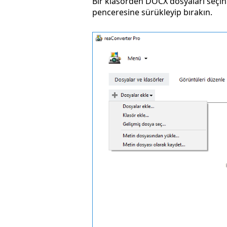
Bir klasörden DOCX dosyaları seçi
penceresine sürükleyip bırakın.