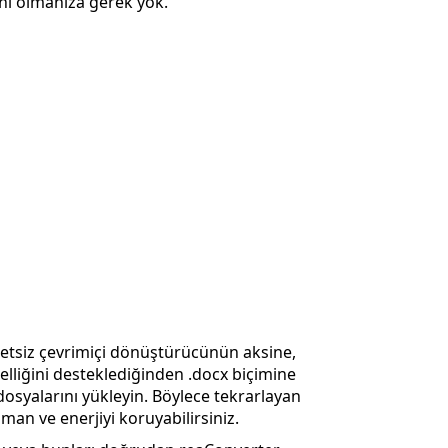
anı olmanıza gerek yok.
retsiz çevrimiçi dönüştürücünün aksine,
liğini desteklediğinden .docx biçimine
osyalarını yükleyin. Böylece tekrarlayan
an ve enerjiyi koruyabilirsiniz.