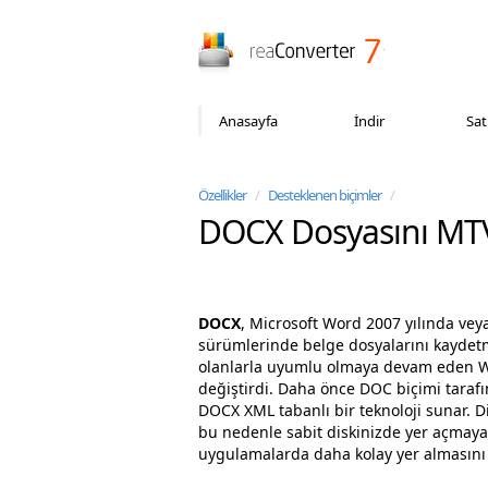
reaConverter
Anasayfa
İndir
Sat
Özellikler
/
Desteklenen biçimler
/
DOCX Dosyasını MT
DOCX
, Microsoft Word 2007 yılında vey
sürümlerinde belge dosyalarını kaydetme
olanlarla uyumlu olmaya devam eden Wor
değiştirdi. Daha önce DOC biçimi tarafı
DOCX XML tabanlı bir teknoloji sunar. Diğ
bu nedenle sabit diskinizde yer açmaya y
uygulamalarda daha kolay yer almasını 