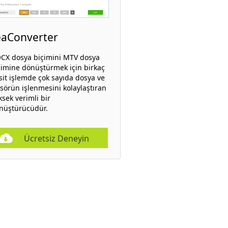
eaConverter
CX dosya biçimini MTV dosya
çimine dönüştürmek için birkaç
sit işlemde çok sayıda dosya ve
asörün işlenmesini kolaylaştıran
ksek verimli bir
nüştürücüdür.
Ücretsiz Deneyin