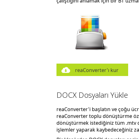
çalıştığını anlamak için bir BT uzm
reaConverter'ı kur
DOCX Dosyaları Yükle
reaConverter'i başlatın ve çoğu üc
reaConverter toplu dönüştürme özel
dönüştürmek istediğiniz tüm .mtv d
işlemler yaparak kaybedeceğiniz zam