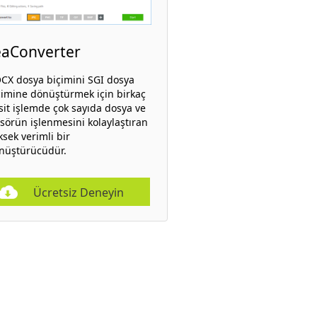
eaConverter
CX dosya biçimini SGI dosya
çimine dönüştürmek için birkaç
sit işlemde çok sayıda dosya ve
asörün işlenmesini kolaylaştıran
ksek verimli bir
nüştürücüdür.
Ücretsiz Deneyin