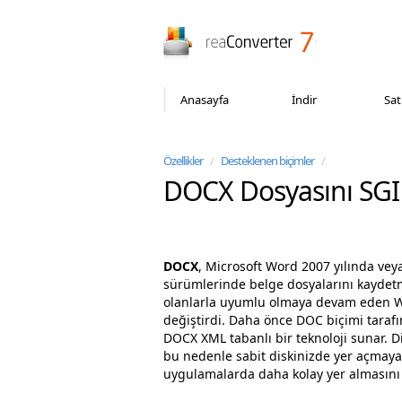
reaConverter
Anasayfa
İndir
Sat
Özellikler
/
Desteklenen biçimler
/
DOCX Dosyasını SG
DOCX
, Microsoft Word 2007 yılında vey
sürümlerinde belge dosyalarını kaydetme
olanlarla uyumlu olmaya devam eden Wor
değiştirdi. Daha önce DOC biçimi tarafı
DOCX XML tabanlı bir teknoloji sunar. Diğ
bu nedenle sabit diskinizde yer açmaya y
uygulamalarda daha kolay yer almasını 