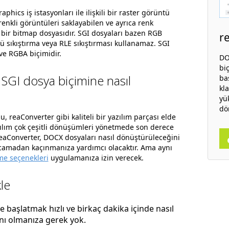
aphics iş istasyonları ile ilişkili bir raster görüntü
 renkli görüntüleri saklayabilen ve ayrıca renk
en bir bitmap dosyasıdır. SGI dosyaları bazen RGB
r
ü sıkıştırma veya RLE sıkıştırması kullanamaz. SGI
 ve RGBA biçimidir.
DO
bi
SGI dosya biçimine nasıl
ba
kl
yü
dö
lu, reaConverter gibi kaliteli bir yazılım parçası elde
zılım çok çeşitli dönüşümleri yönetmede son derece
 reaConverter, DOCX dosyaları nasıl dönüştürüleceğini
rcamadan kaçınmanıza yardımcı olacaktır. Ama aynı
e seçenekleri
uygulamanıza izin verecek.
le
başlatmak hızlı ve birkaç dakika içinde nasıl
anı olmanıza gerek yok.