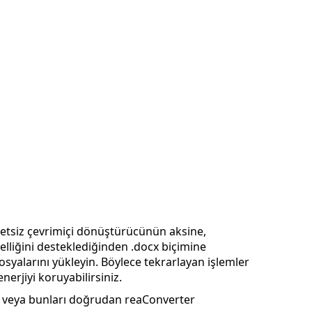
retsiz çevrimiçi dönüştürücünün aksine,
liğini desteklediğinden .docx biçimine
syalarını yükleyin. Böylece tekrarlayan işlemler
rjiyi koruyabilirsiniz.
n veya bunları doğrudan reaConverter