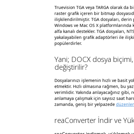
Truevision TGA veya TARGA olarak da b
raster grafik içeren bir bitmap dosyasıd
ilişkilendirilmiştir. TGA dosyaları, der
Windows ve Mac OS X platformlarında kull
alfa kanalı destekler. TGA dosyaları, NT
yakalayabilen grafik adaptörleri ile iliş
popülerdirler.
Yani; DOCX dosya biçimi,
değiştirilir?
Dosyalarınızı işlemenin hızlı ve basit yo
etmektir. Hızlı olmasına rağmen, bu ya
verimlidir. Yakında anlayacağınız gibi,
anlamaya çalışmak için sayısız saat ha
zamanda, geniş bir yelpazede
düzenlem
reaConverter İndir ve Yük