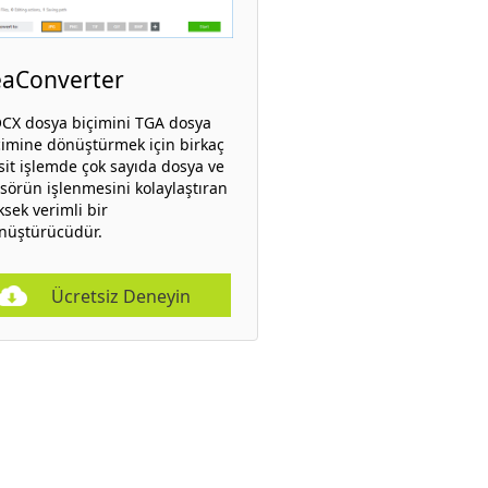
eaConverter
CX dosya biçimini TGA dosya
çimine dönüştürmek için birkaç
sit işlemde çok sayıda dosya ve
asörün işlenmesini kolaylaştıran
ksek verimli bir
nüştürücüdür.
Ücretsiz Deneyin