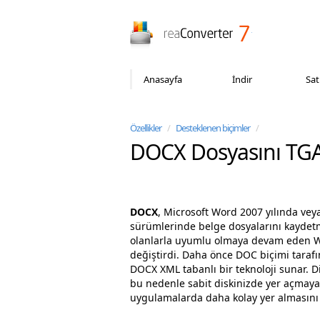
reaConverter
Anasayfa
İndir
Sat
Özellikler
/
Desteklenen biçimler
/
DOCX Dosyasını TG
DOCX
, Microsoft Word 2007 yılında vey
sürümlerinde belge dosyalarını kaydetme
olanlarla uyumlu olmaya devam eden Wor
değiştirdi. Daha önce DOC biçimi tarafı
DOCX XML tabanlı bir teknoloji sunar. Diğ
bu nedenle sabit diskinizde yer açmaya y
uygulamalarda daha kolay yer almasını 