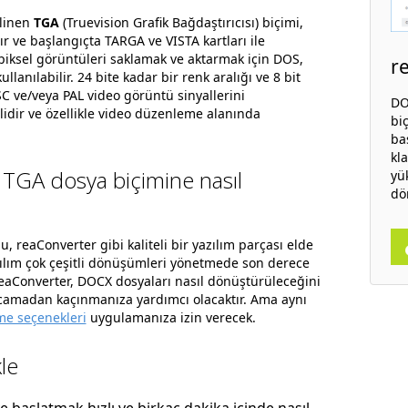
ilinen
TGA
(Truevision Grafik Bağdaştırıcısı) biçimi,
ır ve başlangıçta TARGA ve VISTA kartları ile
in piksel görüntüleri saklamak ve aktarmak için DOS,
r
anılabilir. 24 bite kadar bir renk aralığı ve 8 bit
SC ve/veya PAL video görüntü sinyallerini
DO
kilidir ve özellikle video düzenleme alanında
bi
ba
kl
 TGA dosya biçimine nasıl
yü
dö
lu, reaConverter gibi kaliteli bir yazılım parçası elde
zılım çok çeşitli dönüşümleri yönetmede son derece
 reaConverter, DOCX dosyaları nasıl dönüştürüleceğini
rcamadan kaçınmanıza yardımcı olacaktır. Ama aynı
e seçenekleri
uygulamanıza izin verecek.
le