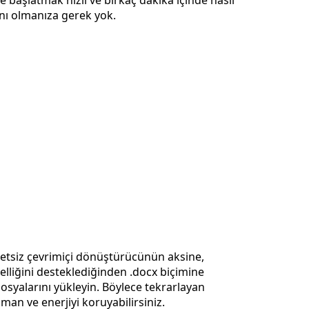
başlatmak hızlı ve birkaç dakika içinde nasıl
anı olmanıza gerek yok.
retsiz çevrimiçi dönüştürücünün aksine,
liğini desteklediğinden .docx biçimine
syalarını yükleyin. Böylece tekrarlayan
an ve enerjiyi koruyabilirsiniz.