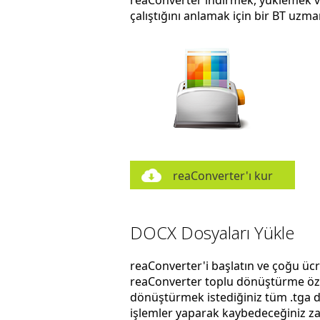
reaConverter indirmek, yüklemek ve 
çalıştığını anlamak için bir BT uzm
reaConverter'ı kur
DOCX Dosyaları Yükle
reaConverter'i başlatın ve çoğu üc
reaConverter toplu dönüştürme özel
dönüştürmek istediğiniz tüm .tga do
işlemler yaparak kaybedeceğiniz zam