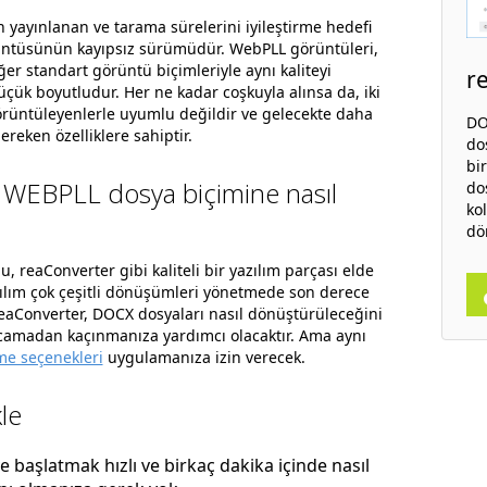
n yayınlanan ve tarama sürelerini iyileştirme hedefi
üntüsünün kayıpsız sürümüdür. WebPLL görüntüleri,
ğer standart görüntü biçimleriyle aynı kaliteyi
r
ük boyutludur. Her ne kadar coşkuyla alınsa da, iki
görüntüleyenlerle uyumlu değildir ve gelecekte daha
DO
 gereken özelliklere sahiptir.
do
bi
 WEBPLL dosya biçimine nasıl
do
kol
dö
lu, reaConverter gibi kaliteli bir yazılım parçası elde
zılım çok çeşitli dönüşümleri yönetmede son derece
 reaConverter, DOCX dosyaları nasıl dönüştürüleceğini
rcamadan kaçınmanıza yardımcı olacaktır. Ama aynı
e seçenekleri
uygulamanıza izin verecek.
le
başlatmak hızlı ve birkaç dakika içinde nasıl