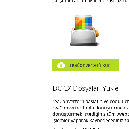
çalıştığını anlamak için bir BT uzm
reaConverter'ı kur
DOCX Dosyaları Yükle
reaConverter'i başlatın ve çoğu üc
reaConverter toplu dönüştürme özel
dönüştürmek istediğiniz tüm .webpl
işlemler yaparak kaybedeceğiniz zam