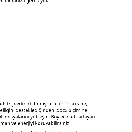
anı olmanıza gerek yok.
retsiz çevrimiçi dönüştürücünün aksine,
liğini desteklediğinden .docx biçimine
l dosyalarını yükleyin. Böylece tekrarlayan
an ve enerjiyi koruyabilirsiniz.