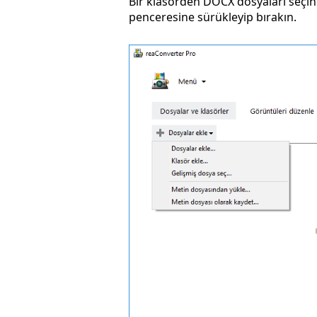
Bir klasörden DOCX dosyaları seçi
penceresine sürükleyip bırakın.