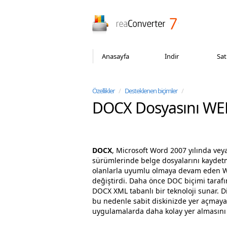
reaConverter
Anasayfa
İndir
Sat
Özellikler
/
Desteklenen biçimler
/
DOCX Dosyasını WE
DOCX
, Microsoft Word 2007 yılında vey
sürümlerinde belge dosyalarını kaydetme
olanlarla uyumlu olmaya devam eden Wor
değiştirdi. Daha önce DOC biçimi tarafı
DOCX XML tabanlı bir teknoloji sunar. Diğ
bu nedenle sabit diskinizde yer açmaya y
uygulamalarda daha kolay yer almasını 