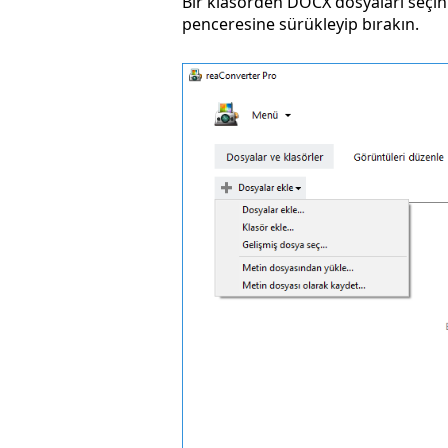
Bir klasörden DOCX dosyaları seçi
penceresine sürükleyip bırakın.