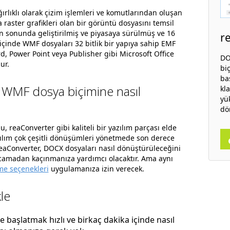
rlıklı olarak çizim işlemleri ve komutlarından oluşan
a raster grafikleri olan bir görüntü dosyasını temsil
rın sonunda geliştirilmiş ve piyasaya sürülmüş ve 16
r
n içinde WMF dosyaları 32 bitlik bir yapıya sahip EMF
rd, Power Point veya Publisher gibi Microsoft Office
DO
ur.
bi
ba
 WMF dosya biçimine nasıl
kl
yü
dö
lu, reaConverter gibi kaliteli bir yazılım parçası elde
zılım çok çeşitli dönüşümleri yönetmede son derece
 reaConverter, DOCX dosyaları nasıl dönüştürüleceğini
rcamadan kaçınmanıza yardımcı olacaktır. Ama aynı
e seçenekleri
uygulamanıza izin verecek.
le
başlatmak hızlı ve birkaç dakika içinde nasıl