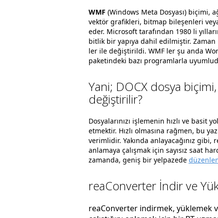
WMF
(Windows Meta Dosyası) biçimi, ağı
vektör grafikleri, bitmap bileşenleri vey
eder. Microsoft tarafından 1980 li yılla
bitlik bir yapıya dahil edilmiştir. Zama
ler ile değiştirildi. WMF ler şu anda Wo
paketindeki bazı programlarla uyumlud
Yani; DOCX dosya biçimi,
değiştirilir?
Dosyalarınızı işlemenin hızlı ve basit yo
etmektir. Hızlı olmasına rağmen, bu ya
verimlidir. Yakında anlayacağınız gibi,
anlamaya çalışmak için sayısız saat ha
zamanda, geniş bir yelpazede
düzenlem
reaConverter İndir ve Yük
reaConverter indirmek, yüklemek ve 