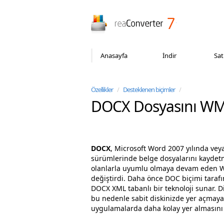
reaConverter
Anasayfa
İndir
Sat
Özellikler
/
Desteklenen biçimler
/
DOCX Dosyasını WM
DOCX
, Microsoft Word 2007 yılında vey
sürümlerinde belge dosyalarını kaydetme
olanlarla uyumlu olmaya devam eden Wor
değiştirdi. Daha önce DOC biçimi tarafı
DOCX XML tabanlı bir teknoloji sunar. Diğ
bu nedenle sabit diskinizde yer açmaya y
uygulamalarda daha kolay yer almasını 