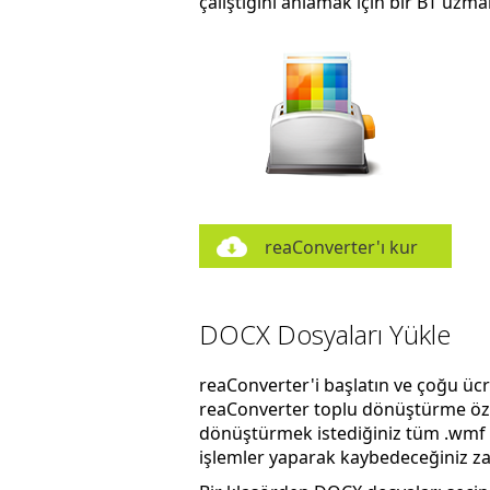
çalıştığını anlamak için bir BT uzm
reaConverter'ı kur
DOCX Dosyaları Yükle
reaConverter'i başlatın ve çoğu üc
reaConverter toplu dönüştürme özel
dönüştürmek istediğiniz tüm .wmf d
işlemler yaparak kaybedeceğiniz zam