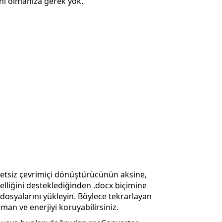
anı olmanıza gerek yok.
retsiz çevrimiçi dönüştürücünün aksine,
liğini desteklediğinden .docx biçimine
osyalarını yükleyin. Böylece tekrarlayan
an ve enerjiyi koruyabilirsiniz.