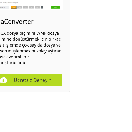
eaConverter
CX dosya biçimini WMF dosya
çimine dönüştürmek için birkaç
sit işlemde çok sayıda dosya ve
asörün işlenmesini kolaylaştıran
ksek verimli bir
nüştürücüdür.
Ücretsiz Deneyin